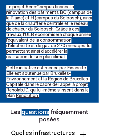
Le projet RenoCampus finance la
rénovation des bâtiments BC (campus de
la Plaine) et H (campus du Solbosch), ainsi
que de la chaufferie centrale et le réseau
de chaleur du Solbosch. Grâce à ces
travaux, l’ULB économisera chaque année
l’équivalent de la consommation
d’électricité et de gaz de 270 ménages, lui
permettant ainsi d’accélérer la
réalisation de son plan climat.
Cette initiative est menée par Financité.
Elle est soutenue par Bruxelles-
Environnement et la Région de Bruxelles-
Capitale dans le cadre de l’appel à projet
Renolab.ID
, qui lui-même s’inscrit dans le
plan
Renolution.
Les
questions
fréquemment
posées
Quelles infrastructures