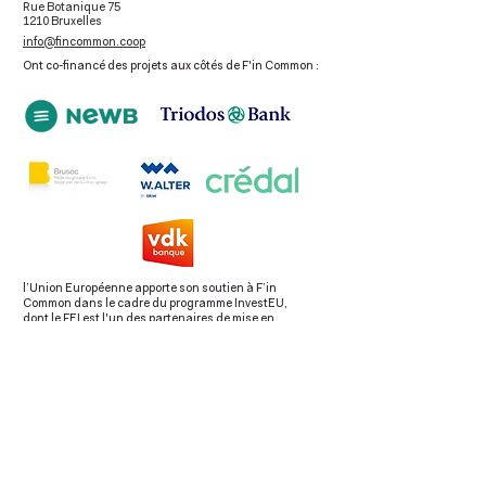
Rue Botanique 75
1210 Bruxelles
info@fincommon.coop
Ont co-financé des projets aux côtés de F'in Common :
l’Union Européenne apporte son soutien à F’in
Common dans le cadre du programme InvestEU,
dont le FEI est l'un des partenaires de mise en
œuvre.
Avec le soutien de la Commission européenne dans
le cadre du programme européen EaSI
(2018-2023)