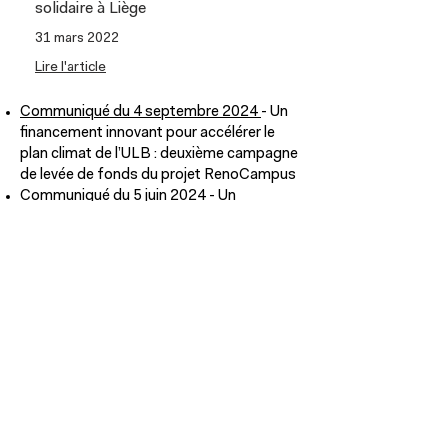
solidaire à Liège
31 mars 2022
Lire l'article
Communiqué du 4 septembre 2024
-
Un
financement innovant pour accélérer le
plan climat de l’ULB : deuxième campagne
de levée de fonds du projet RenoCampus
Communiqué du 5 juin 2024
-
Un
financement innovant pour accélérer le
plan climat de l'ULB
Communiqué du 9 juin 2023
-
investcoop.brussels -
S'inscrire à notre newsletter
F'in Common
Rue Botanique 75
1210 Bruxelles
info@fincommon.coop