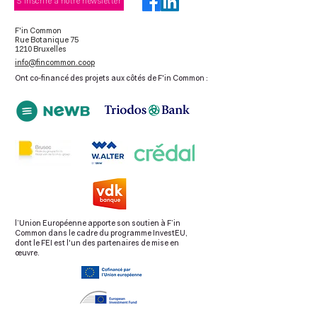
S'inscrire à notre newsletter
F'in Common
Rue Botanique 75
1210 Bruxelles
info@fincommon.coop
Ont co-financé des projets aux côtés de F'in Common :
l’Union Européenne apporte son soutien à F’in
Common dans le cadre du programme InvestEU,
dont le FEI est l'un des partenaires de mise en
œuvre.